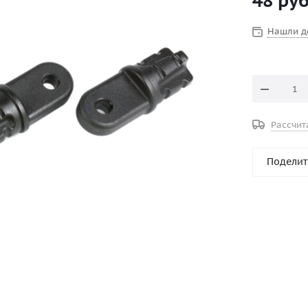
48
руб
Нашли д
Рассчит
Поделит