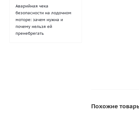
Аварийная чека
безопасности на лодочном
моторе: зачем нужна и
почему нельзя ей
Опора тента для 
(Овал)
пренебрегать
91
руб.
/
Похожие товар