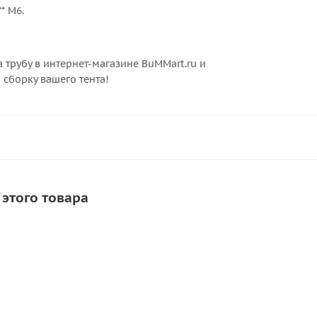
* М6.
 трубу в интернет-магазине BuMMart.ru и
сборку вашего тента!
 этого товара