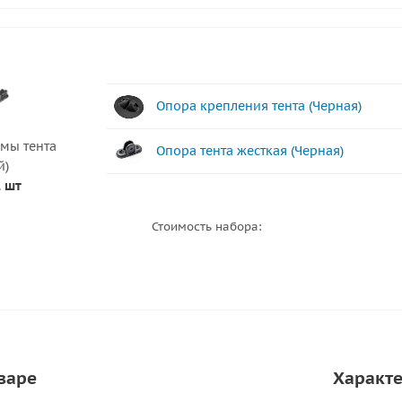
Опора крепления тента (Черная)
мы тента
Опора тента жесткая (Черная)
й)
1 шт
Стоимость набора:
варе
Характ