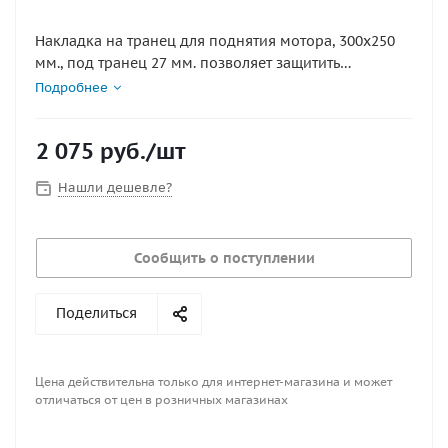
Накладка на транец для поднятия мотора, 300х250
мм., под транец 27 мм. позволяет защитить
поверхность транца от повреждения пятаками
Подробнее
струбцин мотора, а также просто и удобно
отрегулировать мотор по высоте.
2 075
руб.
/шт
Нашли дешевле?
Сообщить о поступлении
Поделиться
Цена действительна только для интернет-магазина и может
отличаться от цен в розничных магазинах