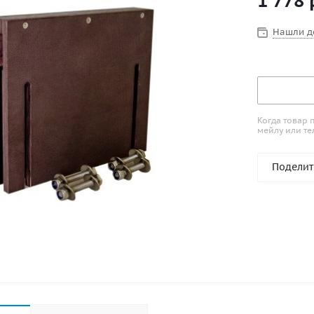
1 778
Нашли д
Когда товар 
мейлу или те
Поделит