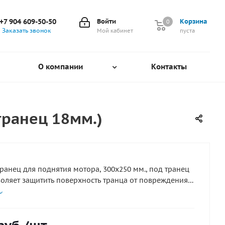
+7 904 609-50-50
Войти
Корзина
0
0
Заказать звонок
Мой кабинет
пуста
О компании
Контакты
транец 18мм.)
транец для поднятия мотора, 300х250 мм., под транец
воляет защитить поверхность транца от повреждения
трубцин мотора, а также просто и удобно
вать мотор по высоте.