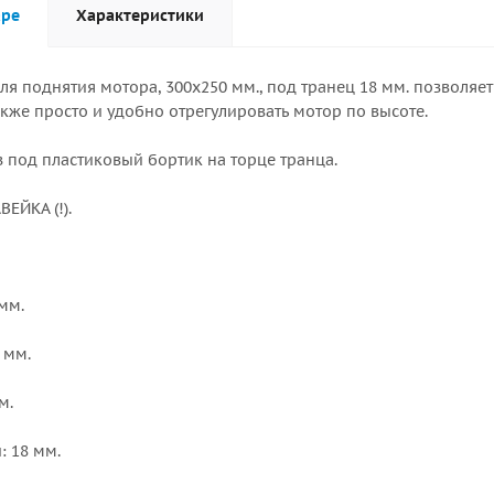
аре
Характеристики
ля поднятия мотора, 300х250 мм., под транец 18 мм. позволя
акже просто и удобно отрегулировать мотор по высоте.
 под пластиковый бортик на торце транца.
ЕЙКА (!).
мм.
 мм.
м.
: 18 мм.