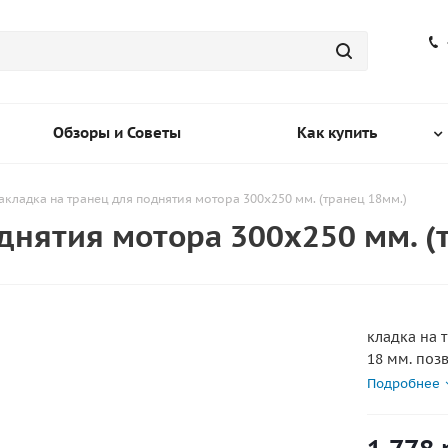
Обзоры и Советы
Как купить
акладка на транец для поднятия мотора 300х250 мм. (транец 18мм.)
днятия мотора 300х250 мм. (
кладка на 
18 мм. поз
пятаками с
Подробнее
отрегулиро