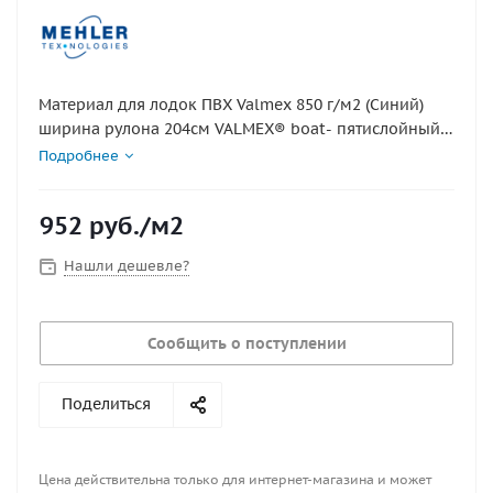
Материал для лодок ПВХ Valmex 850 г/м2 (Синий)
ширина рулона 204см VALMEX® boat- пятислойный
ПВХ материал для изготовления лодок,
Подробнее
армированный полиэстеровой основой с
прочностью нити в 1100 dtex. Специальное внешние
952
руб.
/м2
покрытие повышает скольжение по воде, делая
данный ПВХ материал устойчивым к трению.цена за
Нашли дешевле?
1кв.м При покупки более 2кв.м ткань нарезается
кратно погонному метру к примеру 3 кв.м = куску
150х204см 4кв.м=204х200см и тд
Сообщить о поступлении
Поделиться
Цена действительна только для интернет-магазина и может