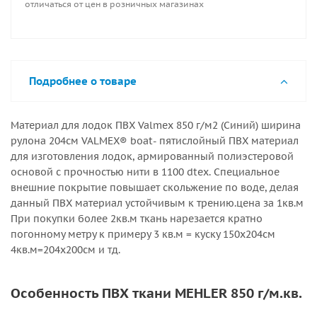
отличаться от цен в розничных магазинах
Подробнее о товаре
Материал для лодок ПВХ Valmex 850 г/м2 (Синий) ширина
рулона 204см VALMEX® boat- пятислойный ПВХ материал
для изготовления лодок, армированный полиэстеровой
основой с прочностью нити в 1100 dtex. Специальное
внешние покрытие повышает скольжение по воде, делая
данный ПВХ материал устойчивым к трению.цена за 1кв.м
При покупки более 2кв.м ткань нарезается кратно
погонному метру к примеру 3 кв.м = куску 150х204см
4кв.м=204х200см и тд.
Особенность ПВХ ткани MEHLER 850 г/м.кв.