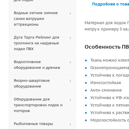
Подробнее о тов
Водные летние зимние
санки ватрушки
Материал для лодок П
аттракционы
метру к примеру 3 кв.
Дуга Тарга Рейлинг для
троллинга на надувные
Особенность ПВ
лодки ПВХ
Ткань можно клеит
Водоотливное
оборудование и дренаж
Газонепроницаем
Устойчива к пого
Якорно-швартовое
Износостойкая
оборудование
Анти-сминание
Устойчива к УФ-и
Оборудование для
транспортировки лодок и
Устойчива к пятна
моторов
Устойчива к раст
Морозостойкость от
Рыболовные товары