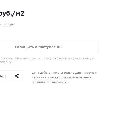
200см и тд
руб.
/м2
ешевле?
Сообщить о поступлении
поступит, наши менеджеры свяжутся с вами по указанному е-
лефону.
Цена действительна только для интернет-
ься
магазина и может отличаться от цен в
розничных магазинах