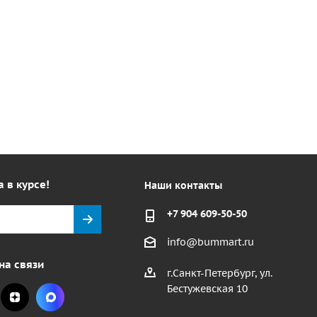
а в курсе!
Наши контакты
+7 904 609-50-50
info@bummart.ru
на связи
г.Санкт-Петербург, ул.
Бестужевская 10