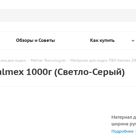
Обзоры и Советы
Как купить
кань для лодок
-
Mehler Texnologies
-
Материал для лодок ПВХ Valmex 10
lmex 1000г (Светло-Серый)
Материал д
ширина рул
кратно пог
Подробнее