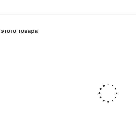
 этого товара
А
рикатки ткани ПВХ
б.
/шт