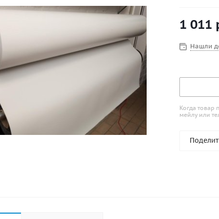
4кв.м=205х
1 011
Нашли д
Когда товар 
мейлу или те
Поделит