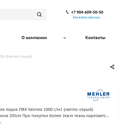
+7 904 609-50-50
Заказать звонок
О компании
Контакты
00г (Светло-Серый)
ля лодок ПВХ Valmex 1000 г/м2 (светло-серый)
она 205см При покупки более 2кв.м ткань нарезается
онному метру к примеру 3 кв.м = куску 150х205см