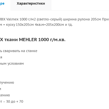
аре
Характеристики
ВХ Valmex 1000 г/м2 (светло-серый) ширина рулона 205см При
м = куску 150х205см 4кв.м=205х200см и тд.
Х ткани MEHLER 1000 г/м.кв.
ь сваривать на станке
ая
дным условиям
злучению
м
яжению
 – 30 до + 70