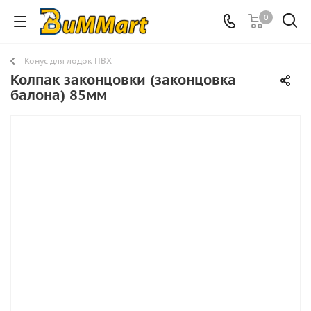
0
Конус для лодок ПВХ
Колпак законцовки (законцовка
балона) 85мм