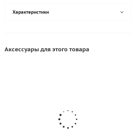
Характеристики
Аксессуары для этого товара
СОВЕТУЕМ
ХИТ
Desmodur RFE 750
Desmodur RC 800
от
172 руб.
/шт
от
184 руб.
/шт