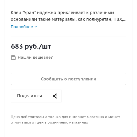
Клеи "Уран" надежно приклеивает к различным
основаниям такие материалы, как полиуретан, ПВХ,
резину, искусственную кожу, ТЭП, оргстекло,
Подробнее
пластики (кроме полиэтилена).
Преимущества:
683
руб.
/шт
– специальный клей для полиуретана;
– возможны холодный и горячий методы склейки;
Нашли дешевле?
– эластичный клеевой шов;
– высокая водостойкость.
Область применения:
Сообщить о поступлении
– ремонт обуви в домашних условиях;
– мелкий ремонт в бытовых условиях;
– ремонт тканевых и прорезиненных материалов во
Поделиться
время путешествий
Площадь покрытия, примерно,3-4 м2 на 1 литр
Цена действительна только для интернет-магазина и может
отличаться от цен в розничных магазинах