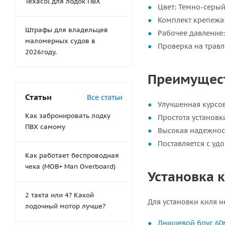
Texacol для лодок ПВХ
Цвет: Темно-серы
Комплект крепежа
Штрафы для владельцев
Рабочее давление:
маломерных судов в
Проверка на травл
2026году.
Преимущес
Статьи
Все статьи
Улучшенная курсов
Как забронировать лодку
Простота установк
ПВХ самому
Высокая надежнос
Поставляется с у
Как работает беспроводная
чека (MOB+ Man Overboard)
Установка 
2 такта или 4? Какой
Для установки киля 
лодочный мотор лучше?
Днищевой брус 6