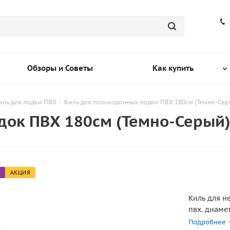
Обзоры и Советы
Как купить
иль для лодки ПВХ
-
Киль для плоскодонных лодок ПВХ 180см (Темно-Сер
док ПВХ 180см (Темно-Серый
АКЦИЯ
Киль для н
пвх. диаме
окружность
Подробнее