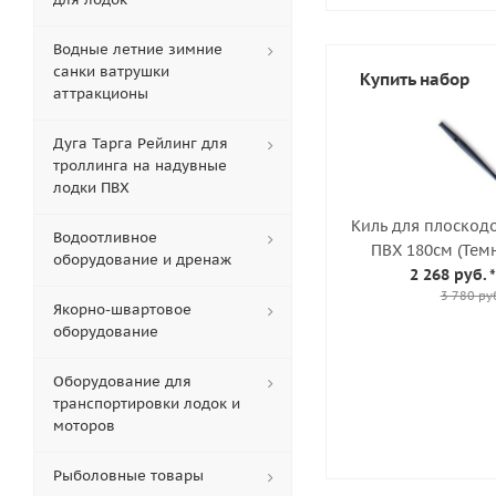
Водные летние зимние
санки ватрушки
Купить набор
аттракционы
Дуга Тарга Рейлинг для
троллинга на надувные
лодки ПВХ
Киль для плоскод
Водоотливное
ПВХ 180см (Тем
оборудование и дренаж
2 268 руб.
*
3 780 ру
Якорно-швартовое
оборудование
Оборудование для
транспортировки лодок и
моторов
Рыболовные товары