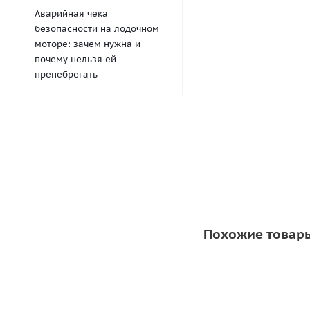
Аварийная чека
безопасности на лодочном
моторе: зачем нужна и
Кисть для клея
почему нельзя ей
пренебрегать
58
руб.
/шт
Похожие товар