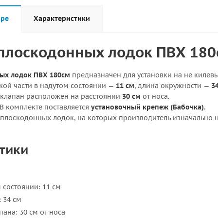
аре
Характеристики
плоскодонных лодок ПВХ 180
ых лодок ПВХ 180см
предназначен для установки на не килев
ой части в надутом состоянии —
11 см
, длина окружности —
3
, клапан расположен на расстоянии
30 см
от носа.
 В комплекте поставляется
установочный крепеж (Бабочка)
.
плоскодонных лодок, на которых производитель изначально не
тики
м
 состоянии: 11 см
 34 см
ана: 30 см от носа