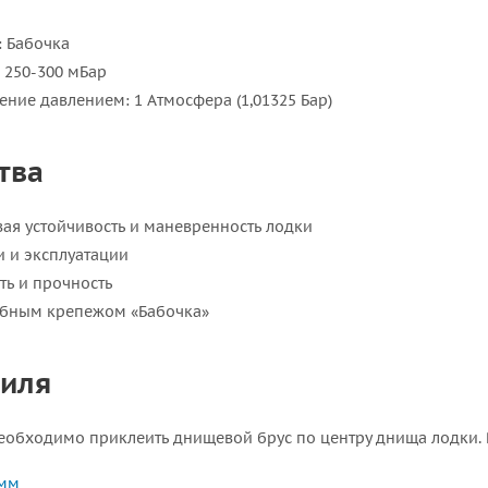
й
: Бабочка
 250-300 мБар
ение давлением: 1 Атмосфера (1,01325 Бар)
тва
ая устойчивость и маневренность лодки
и и эксплуатации
ть и прочность
добным крепежом «Бабочка»
киля
необходимо приклеить днищевой брус по центру днища лодки
0мм