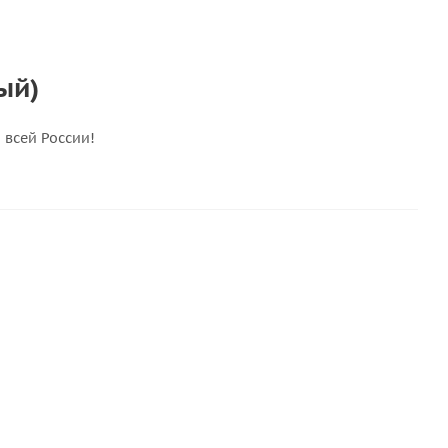
ый)
о всей России!
СКИДКА