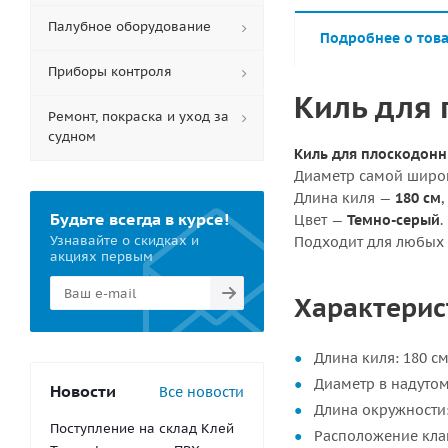
Палубное оборудование
Подробнее о тов
Приборы контроля
Киль для 
Ремонт, покраска и уход за
судном
Киль для плоскодонн
Диаметр самой широк
Длина киля —
180 см
Будьте всегда в курсе!
Цвет —
Темно-серый
.
Узнавайте о скидках и
Подходит для любых 
акциях первым
Характерис
Длина киля: 180 с
Диаметр в надутом
Новости
Все новости
Длина окружности:
Поступление на склад Клей
Расположение клап