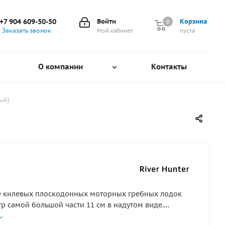
+7 904 609-50-50
Войти
Корзина
0
0
Заказать звонок
Мой кабинет
пуста
О компании
Контакты
ый)
)
е килевых плоскодонных моторных гребных лодок
тр самой большой части 11 см в надутом виде.
 34см - это длина окружности. длина киля 180см