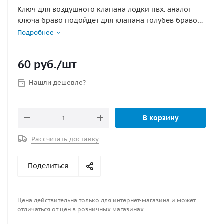
Ключ для воздушного клапана лодки пвх. аналог
ключа браво подойдет для клапана голубев браво
2005 Размер (ДиаметрхВысота), мм: 58х55. Материал:
Подробнее
пластик. Цвет: чёрный, серый
60
руб.
/шт
Нашли дешевле?
В корзину
Рассчитать доставку
Поделиться
Цена действительна только для интернет-магазина и может
отличаться от цен в розничных магазинах