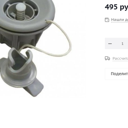
495
ру
Нашли д
Рассчит
Поделит