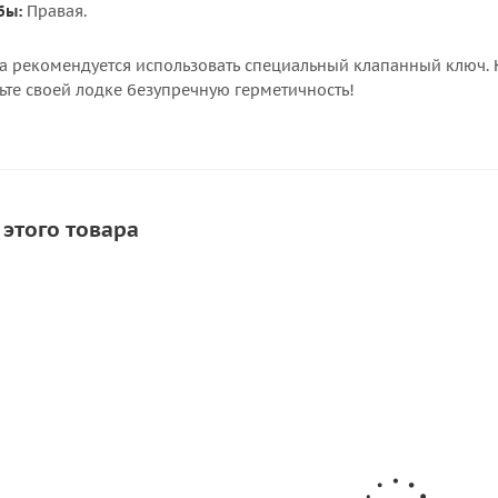
бы:
Правая.
а рекомендуется использовать специальный клапанный ключ. К
ьте своей лодке безупречную герметичность!
 этого товара
СКИДКА