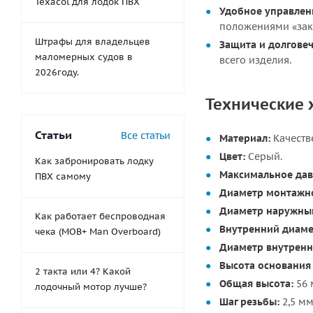
Texacol для лодок ПВХ
Удобное управлен
положениями «закр
Штрафы для владельцев
Защита и долговеч
маломерных судов в
всего изделия.
2026году.
Технические 
Статьи
Все статьи
Материал:
Качеств
Цвет:
Серый.
Как забронировать лодку
Максимальное дав
ПВХ самому
Диаметр монтажно
Диаметр наружный
Как работает беспроводная
Внутренний диаме
чека (MOB+ Man Overboard)
Диаметр внутренн
Высота основания 
2 такта или 4? Какой
Общая высота:
56 
лодочный мотор лучше?
Шаг резьбы:
2,5 мм