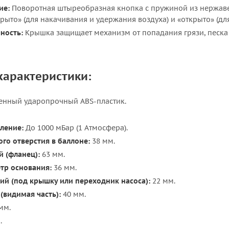
ие:
Поворотная штыреобразная кнопка с пружиной из нержаве
ыто» (для накачивания и удержания воздуха) и «открыто» (для
ность:
Крышка защищает механизм от попадания грязи, песка
характеристики:
енный ударопрочный ABS-пластик.
ление:
До 1000 мБар (1 Атмосфера).
го отверстия в баллоне:
38 мм.
 (фланец):
63 мм.
тр основания:
36 мм.
ий (под крышку или переходник насоса):
22 мм.
(видимая часть):
40 мм.
мм.
.