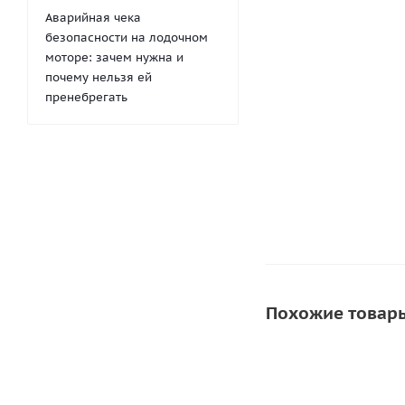
Переходник SP 7
Аварийная чека
универс
безопасности на лодочном
моторе: зачем нужна и
почему нельзя ей
155
руб.
/ш
пренебрегать
-
20
%
Эконо
Похожие товар