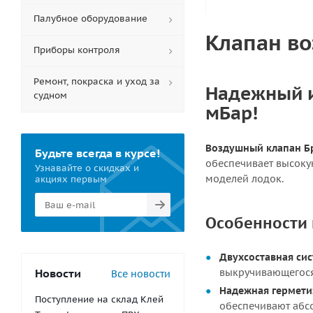
Палубное оборудование
Клапан во
Приборы контроля
Ремонт, покраска и уход за
Надежный и
судном
мБар!
Воздушный клапан Б
Будьте всегда в курсе!
обеспечивает высоку
Узнавайте о скидках и
моделей лодок.
акциях первым
Особенности 
Двухсоставная сис
Новости
выкручивающегося
Все новости
Надежная гермети
Поступление на склад Клей
обеспечивают абс