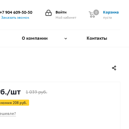
+7 904 609-50-50
Войти
Корзина
0
0
Заказать звонок
Мой кабинет
пуста
О компании
Контакты
б.
/шт
1 039
руб.
ономия
208
руб.
ешевле?