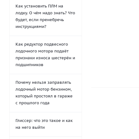
Как установить ПЛМ на
лодку. О чём надо знать? Что
Киль для SUP 
будет, если пренебречь
228х270 м
инструкциями?
831
руб.
/
1 039
руб
Как редуктор подвесного
-
20
%
Экономия
лодочного мотора подаёт
признаки износа шестерён и
подшипников
Почему нельзя заправлять
лодочный мотор бензином,
который простоял в гараже
с прошлого года
Глиссер: что это такое и как
на него выйти