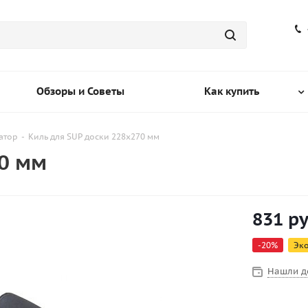
Обзоры и Советы
Как купить
атор
-
Киль для SUP доски 228х270 мм
70 мм
831
ру
-
20
%
Эк
Нашли д