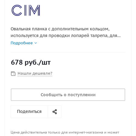
Овальная планка с дополнительным кольцом,
используется для проводки лопарей талрепа, для
обтягивания стоячего такелажа или крепления иных
Подробнее
конструкций в судостроение.
Также может использоваться для фиксации
678
руб.
/шт
швартовых, якорных цепей и т.д.
Нашли дешевле?
Материал : нержавеющая сталь
Сообщить о поступлении
Поделиться
Цена действительна только для интернет-магазина и может