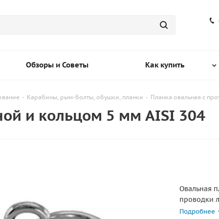
Обзоры и Советы
Как купить
ование
-
Карабины, рым-болты, обушки, планки
-
Планка овальная с про
ой и кольцом 5 мм AISI 304
Овальная п
проводки л
или крепле
Подробнее