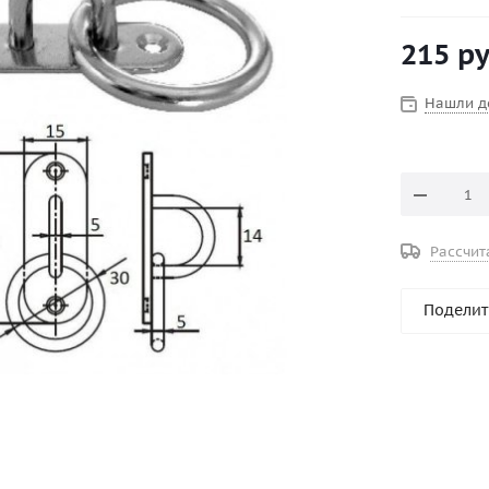
Также може
цепей и т.д.
215
ру
Нашли д
Рассчит
Поделит