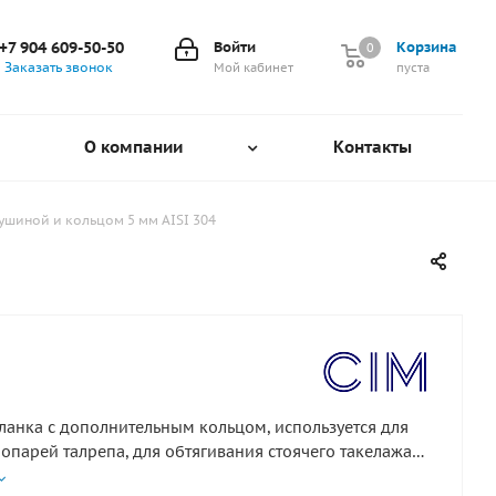
+7 904 609-50-50
Войти
Корзина
0
0
Заказать звонок
Мой кабинет
пуста
О компании
Контакты
ушиной и кольцом 5 мм AISI 304
ланка с дополнительным кольцом, используется для
опарей талрепа, для обтягивания стоячего такелажа
ния иных конструкций в судостроение.