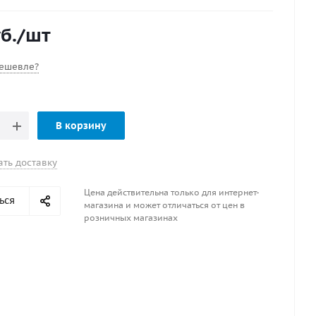
т использоваться для фиксации швартовых, якорных
б.
/шт
ешевле?
В корзину
ать доставку
Цена действительна только для интернет-
ься
магазина и может отличаться от цен в
розничных магазинах