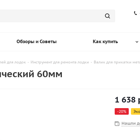
Обзоры и Советы
Как купить
лей для лодок
-
Инструмент для ремонта лодки
-
Валик для прикатки ме
ический 60мм
1 638
-
20
%
Эк
Нашли д