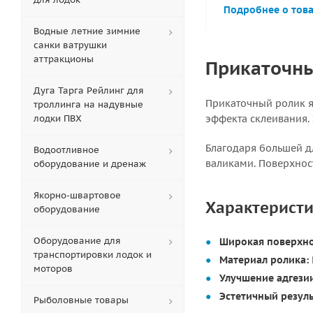
Подробнее о тов
Водные летние зимние
санки ватрушки
аттракционы
Прикаточны
Дуга Тарга Рейлинг для
Прикаточный ролик я
троллинга на надувные
лодки ПВХ
эффекта склеивания. 
Благодаря большей д
Водоотливное
валиками. Поверхнос
оборудование и дренаж
Якорно-швартовое
Характеристи
оборудование
Оборудование для
Широкая поверхнос
транспортировки лодок и
Материал ролика:
моторов
Улучшение адгези
Эстетичный резуль
Рыболовные товары