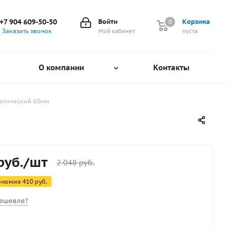
+7 904 609-50-50
Войти
Корзина
0
0
Заказать звонок
Мой кабинет
пуста
О компании
Контакты
талический 60мм
руб.
/шт
2 048
руб.
ономия
410
руб.
ешевле?