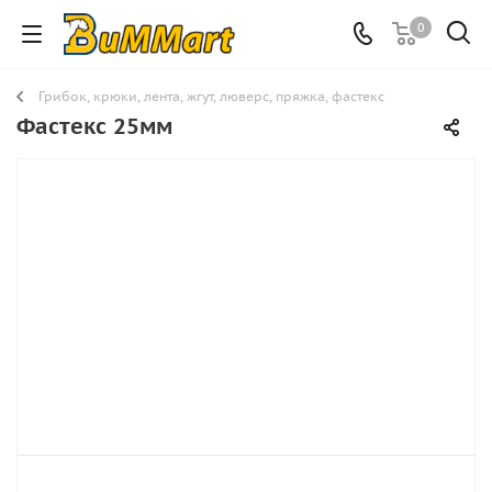
0
Грибок, крюки, лента, жгут, люверс, пряжка, фастекс
Фастекс 25мм