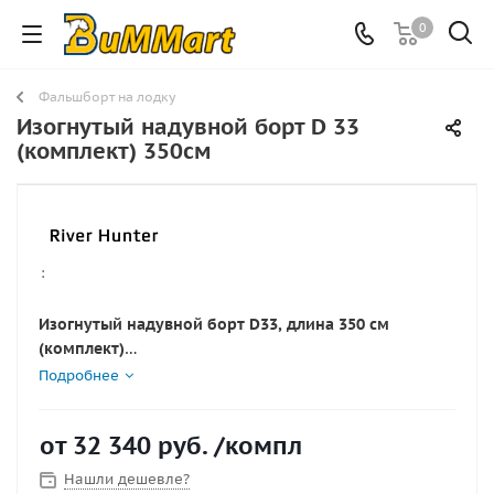
0
Фальшборт на лодку
Изогнутый надувной борт D 33
(комплект) 350см
:
Изогнутый надувной борт D33, длина 350 см
(комплект)
Надувной фальшборт диаметром 35 см и длиной 350
Подробнее
см. Изогнутая форма обеспечивает надёжную защиту
борта от волн и ударов. Выполнен из прочной ПВХ
от
32 340 руб.
/компл
ткани, оснащён клапаном. Готов к установке на
лодки и катамараны.
Нашли дешевле?