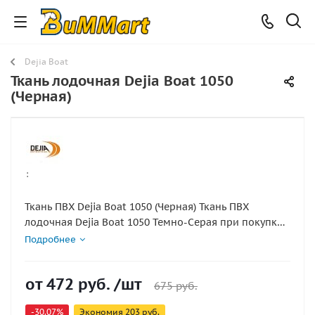
Dejia Boat
Ткань лодочная Dejia Boat 1050
(Черная)
:
Ткань ПВХ Dejia Boat 1050 (Черная) Ткань ПВХ
лодочная Dejia Boat 1050 Темно-Серая при покупки
более 2кв.м ткань нарезается кратно погонному
Подробнее
метру к примеру 3 кв.м = куску
150х204см 4кв.м=204х200см и тд
от
472 руб.
/шт
675 руб.
-30.07%
Экономия
203 руб.