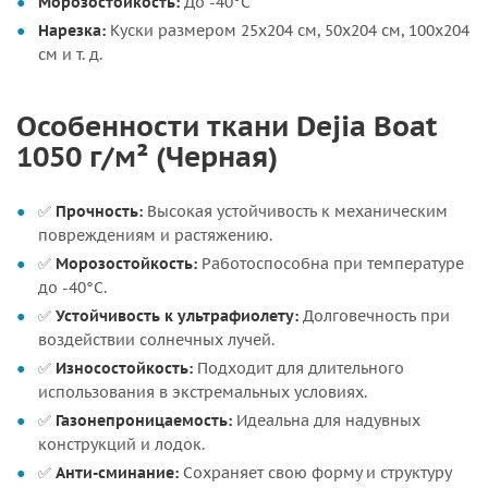
Морозостойкость:
До -40°C
Нарезка:
Куски размером 25х204 см, 50х204 см, 100х204
см и т. д.
Особенности ткани Dejia Boat
1050 г/м² (Черная)
✅
Прочность:
Высокая устойчивость к механическим
повреждениям и растяжению.
✅
Морозостойкость:
Работоспособна при температуре
до -40°C.
✅
Устойчивость к ультрафиолету:
Долговечность при
воздействии солнечных лучей.
✅
Износостойкость:
Подходит для длительного
использования в экстремальных условиях.
✅
Газонепроницаемость:
Идеальна для надувных
конструкций и лодок.
✅
Анти-сминание:
Сохраняет свою форму и структуру