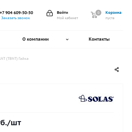
+7 904 609-50-50
Войти
Корзина
0
0
Заказать звонок
Мой кабинет
пуста
О компании
Контакты
ANT (TBNT) Гайка
б.
/шт