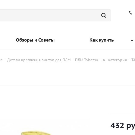
Обзоры и Советы
Как купить
ые
-
Детали крепления винтов для ПЛМ
-
ПЛМ Tohatsu
-
A - категория
-
T
432
ру