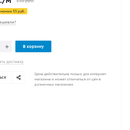
.
/м
110
руб.
50М
ономия
33
руб.
ешевле?
В корзину
ать доставку
Цена действительна только для интернет-
ься
магазина и может отличаться от цен в
розничных магазинах