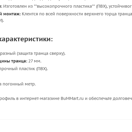
:
Изготовлен из **высокопрочного пластика** (ПВХ), устойчиво
й монтаж:
Клеится по всей поверхности верхнего торца тран
).
характеристики:
разный (защита транца сверху).
щины транца:
27 мм.
рочный пластик (ПВХ).
за погонный метр.
рофиль в интернет-магазине BuMMart.ru и обеспечьте долгове