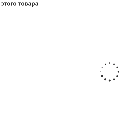
 этого товара
СОВЕТУЕМ
СКИДКА
СОВЕТУЕМ
СКИДКА
Desmodur RFE 750
Валик для прикатки 30
от
172 руб.
/шт
622
руб.
/шт
245 руб.
777
ру
-29.8%
Экономия
73 руб.
-
20
%
Экономия
155
руб