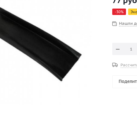
77
руб
Тексакол 1
-
30
%
Эк
Нашли д
Рассчит
Поделит