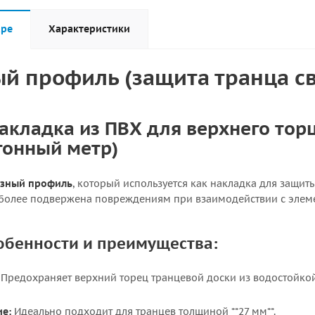
аре
Характеристики
й профиль (защита транца св
акладка из ПВХ для верхнего тор
гонный метр)
азный профиль
, который используется как накладка для защит
более подвержена повреждениям при взаимодействии с элеме
обенности и преимущества:
Предохраняет верхний торец транцевой доски из водостойко
ие:
Идеально подходит для транцев толщиной **27 мм**.