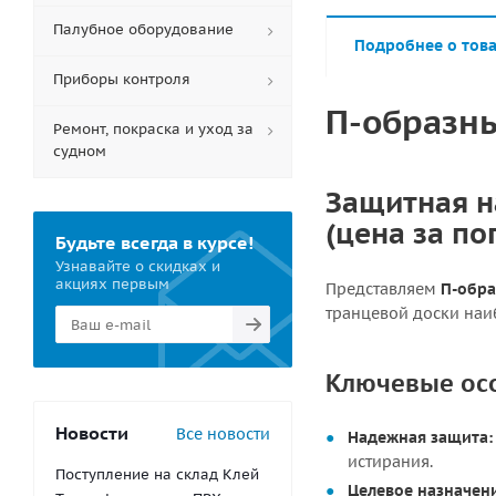
Палубное оборудование
Подробнее о тов
Приборы контроля
П-образны
Ремонт, покраска и уход за
судном
Защитная н
(цена за по
Будьте всегда в курсе!
Узнавайте о скидках и
акциях первым
Представляем
П-обр
транцевой доски наи
Ключевые ос
Новости
Все новости
Надежная защита:
истирания.
Поступление на склад Клей
Целевое назначен