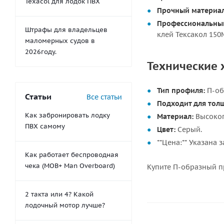
Texacol для лодок ПВХ
Прочный материал
Профессиональны
Штрафы для владельцев
клей Тексакол 150М
маломерных судов в
2026году.
Технические 
Тип профиля:
П-об
Статьи
Все статьи
Подходит для тол
Как забронировать лодку
Материал:
Высокоп
ПВХ самому
Цвет:
Серый.
**Цена:** Указана 
Как работает беспроводная
чека (MOB+ Man Overboard)
Купите П-образный п
2 такта или 4? Какой
лодочный мотор лучше?