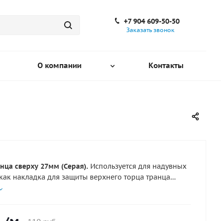
+7 904 609-50-50
Заказать звонок
О компании
Контакты
нца сверху 27мм (Серая).
Используется для надувных
как накладка для защиты верхнего торца транца
27 мм, наиболее подверженного повреждениям при
твии с элементами лодочного мотора. Клеится по
хности верхнего торца транца специальным клеем.
на за погонный метр. для приклейки используйте клей