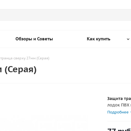
Обзоры и Советы
Как купить
транца сверху 27мм (Серая)
 (Серая)
Защита тра
лодок ПВХ 
толщиной 
Подробнее
взаимодейс
всей повер
Цена указа