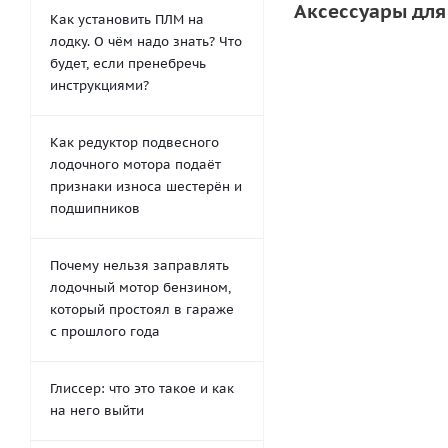
Аксессуары для
Как установить ПЛМ на
лодку. О чём надо знать? Что
будет, если пренебречь
инструкциями?
Как редуктор подвесного
лодочного мотора подаёт
признаки износа шестерён и
подшипников
Почему нельзя заправлять
Кисть для клея
лодочный мотор бензином,
который простоял в гараже
58
руб.
/шт
с прошлого года
Глиссер: что это такое и как
на него выйти