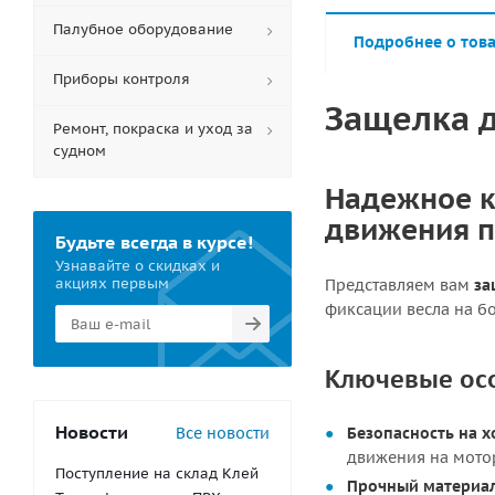
Палубное оборудование
Подробнее о тов
Приборы контроля
Защелка д
Ремонт, покраска и уход за
судном
Надежное к
движения 
Будьте всегда в курсе!
Узнавайте о скидках и
акциях первым
Представляем вам
за
фиксации весла на бо
Ключевые ос
Новости
Все новости
Безопасность на х
движения на мото
Поступление на склад Клей
Прочный материал