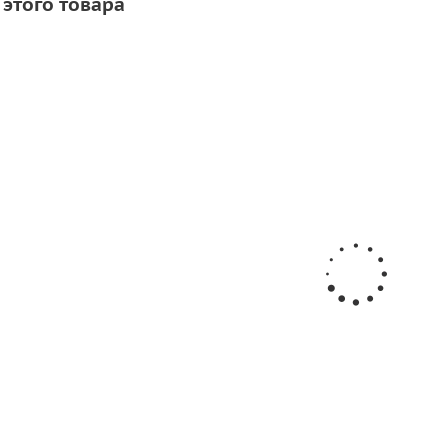
 этого товара
СОВЕТУЕМ
СКИДКА
к Bostik
Клей для ПВХ
Клей для лодок ПВХ
500мл)
лодок Bostik
Texacol МN 150 (500мл
(100мл)
1 034
руб.
/шт
1 292
руб.
/шт
305
руб.
/шт
-
20
%
Экономия
258
руб