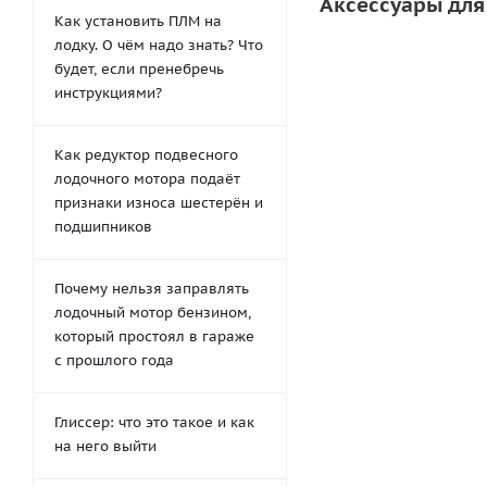
Аксессуары для
Как установить ПЛМ на
лодку. О чём надо знать? Что
будет, если пренебречь
инструкциями?
Как редуктор подвесного
лодочного мотора подаёт
признаки износа шестерён и
подшипников
Клей для ПВХ лодо
Почему нельзя заправлять
Vinycol 1520 (
лодочный мотор бензином,
который простоял в гараже
с прошлого года
Глиссер: что это такое и как
на него выйти
1 250
руб.