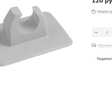
120
ру
Нашли д
Рассчит
Поделит