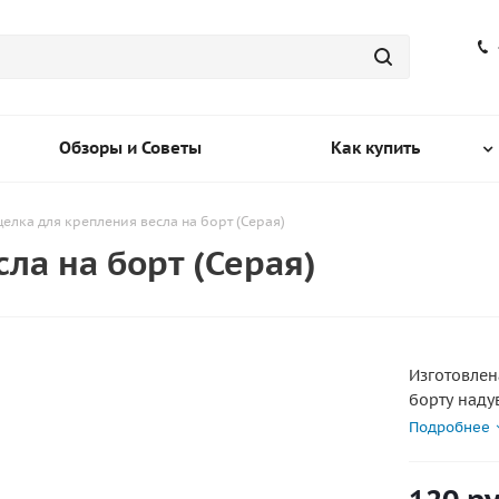
Обзоры и Советы
Как купить
елка для крепления весла на борт (Серая)
ла на борт (Серая)
Изготовлен
борту наду
серый.
Подробнее