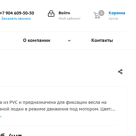
+7 904 609-50-50
Войти
Корзина
0
0
Заказать звонок
Мой кабинет
пуста
О компании
Контакты
а из PVC и предназначена для фиксации весла на
вной лодки в режиме движения под мотором. Цвет: