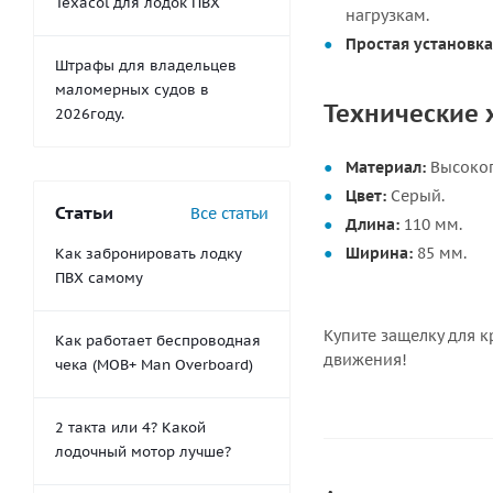
Texacol для лодок ПВХ
нагрузкам.
Простая установка
Штрафы для владельцев
маломерных судов в
Технические 
2026году.
Материал:
Высокоп
Цвет:
Серый.
Статьи
Все статьи
Длина:
110 мм.
Ширина:
85 мм.
Как забронировать лодку
ПВХ самому
Купите защелку для к
Как работает беспроводная
движения!
чека (MOB+ Man Overboard)
2 такта или 4? Какой
лодочный мотор лучше?