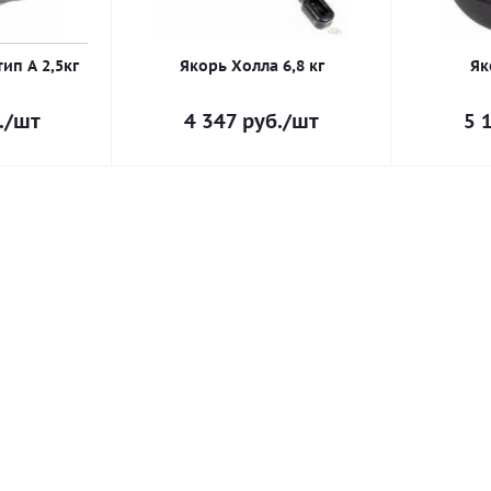
ип А 2,5кг
Якорь Холла 6,8 кг
Як
.
/шт
4 347
руб.
/шт
5 