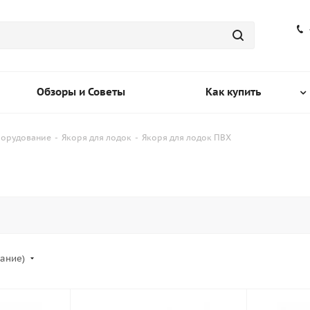
Обзоры и Советы
Как купить
борудование
-
Якоря для лодок
-
Якоря для лодок ПВХ
вание)