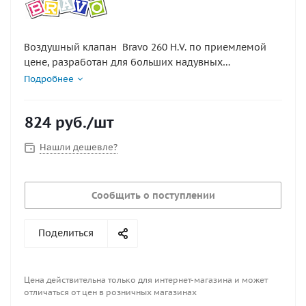
Воздушный клапан Bravo 260 H.V. по приемлемой
цене, разработан для больших надувных
конструкций. Герметичен - благодаря специальной
Подробнее
силиконовой прокладке. Компактный и устойчивый.
В комбинации с патрубком под 40 мм., очень быстро
824
руб.
/шт
спускает и принимает воздух. Цвет - черный.
Нашли дешевле?
Сообщить о поступлении
Поделиться
Цена действительна только для интернет-магазина и может
отличаться от цен в розничных магазинах