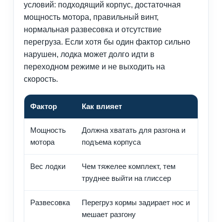
условий: подходящий корпус, достаточная
мощность мотора, правильный винт,
нормальная развесовка и отсутствие
перегруза. Если хотя бы один фактор сильно
нарушен, лодка может долго идти в
переходном режиме и не выходить на
скорость.
Фактор
Как влияет
Ч
Мощность
Должна хватать для разгона и
С
мотора
подъема корпуса
ф
Вес лодки
Чем тяжелее комплект, тем
Л
труднее выйти на глиссер
в
Развесовка
Перегруз кормы задирает нос и
П
мешает разгону
а