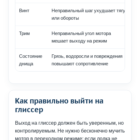
Винт
Неправильный шаг ухудшает тягу
О
или обороты
н
Трим
Неправильный угол мотора
П
мешает выходу на режим
п
Состояние
Грязь, водоросли и повреждения
Ч
днища
повышают сопротивление
д
Как правильно выйти на
глиссер
Выход на глиссер должен быть уверенным, но
контролируемым. Не нужно бесконечно мучить
мотор в переходном режиме: если лодка не