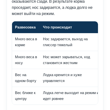
оказываются сзади. В результате корма
проседает, нос задирается, а лодка долго не
может выйти на режим.
Развесовка
Что происходит
К
Много веса в
Нос задирается, выход на
Пе
корме
глиссер тяжелый
це
Много веса в
Нос может зарываться, ход
Ве
носу
становится жестким
Вес на
Лодка кренится и хуже
Ра
одном борту
управляется
си
Вес ближе к
Лодка легче выходит на режим и
Оп
центру
идет ровнее
бо