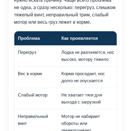
нужно искать причину. Чаще всего проблема
не одна, а сразу несколько: перегруз, слишком
тяжелый винт, неправильный трим, слабый
мотор или весь груз лежит в корме.
Проблема
Как проявляется
Чт
Перегруз
Лодка не разгоняется, нос
Уме
высоко, мотору тяжело
про
Вес в корме
Корма проседает, нос
Пер
долго не опускается
час
Слабый мотор
Не хватает тяги для
Сра
выхода с загрузкой
ре
Неправильный
Мотор не набирает
Под
винт
обороты или
об
перекручивает