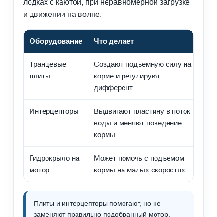
лодках с каютой, при неравномерной загрузке
и движении на волне.
Оборудование
Что делает
К
Транцевые
Создают подъемную силу на
Т
плиты
корме и регулируют
г
дифферент
Интерцепторы
Выдвигают пластину в поток
Б
воды и меняют поведение
к
кормы
Гидрокрыло на
Может помочь с подъемом
Н
мотор
кормы на малых скоростях
в
Плиты и интерцепторы помогают, но не
заменяют правильно подобранный мотор,