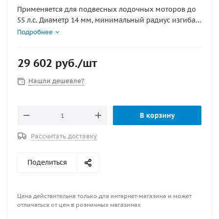
Применяется для подвесных лодочных моторов до
55 л.с. Диаметр 14 мм, минимальный радиус изгиба
200 мм, рабочий ход 230 мм.. Применяется с
Подробнее
рулевыми редукторами T-67, g10 (для G10 требуется
переходник x.333 .
29 602
руб.
/шт
Min радиус изгиба, мм : 200
Нашли дешевле?
Диаметр, мм : 14
Длина, футы : 26"
Применяется с приводом : T- 67, G10
В корзину
Рабочий ход, мм : 230
Совместимость с приводами : C230\C231 Morse-
Рассчитать доставку
Compac-T-Teleflex-805TX
Поделиться
Цена действительна только для интернет-магазина и может
отличаться от цен в розничных магазинах