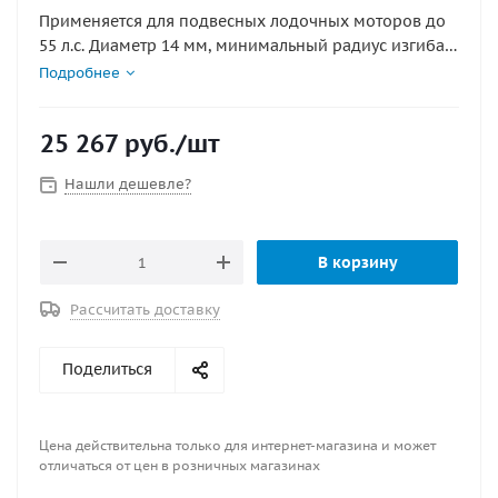
Применяется для подвесных лодочных моторов до
55 л.с. Диаметр 14 мм, минимальный радиус изгиба
200 мм, рабочий ход 230 мм.. Применяется с
Подробнее
рулевыми редукторами T-67, g10 (для G10 требуется
переходник x.333 .
25 267
руб.
/шт
Min радиус изгиба, мм : 200
Нашли дешевле?
Диаметр, мм : 14
Длина, футы : 17"
Применяется с приводом : T- 67, G10
В корзину
Рабочий ход, мм : 230
Совместимость с приводами : C230\C231 Morse-
Рассчитать доставку
Compac-T-Teleflex-805TX
Поделиться
Цена действительна только для интернет-магазина и может
отличаться от цен в розничных магазинах