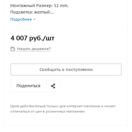
Монтажный Размер: 52 mm.
Подсветка: желтый.
Отображаемый Диапазон значений: UP-DN .
Подробнее
Рабочее напряжение: 12/24В.
Материал: Пластик.
4 007
руб.
/шт
Класс защиты: IP7
Серия ULTRA WHITE SS
Нашли дешевле?
Диаметр указателя, мм : 52
Диаметр установки, мм : 52
Сообщить о поступлении
Материал : Пластмасса
Напряжение, В : 12\24
Подсветка : Желтый
Поделиться
Серия : UWSS
Стандарт влагозащищенности : IP7;может работать
до 1м под водой
Цена действительна только для интернет-магазина и может
отличаться от цен в розничных магазинах