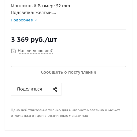
Монтажный Размер: 52 mm.
Подсветка: желтый.
Отображаемый Диапазон значений:UP-DN.
Подробнее
Рабочее напряжение: 12/24В.
Материал: Пластик.
3 369
руб.
/шт
Класс защиты: IP7.
Серия Ultra White
Нашли дешевле?
Диаметр указателя, мм : 52
Диаметр установки, мм : 52
Сообщить о поступлении
Материал : Пластмасса
Напряжение, В : 12\24
Подсветка : Желтый
Поделиться
Серия : UW
Стандарт влагозащищенности : IP7;может работать
до 1м под водой
Цена действительна только для интернет-магазина и может
отличаться от цен в розничных магазинах