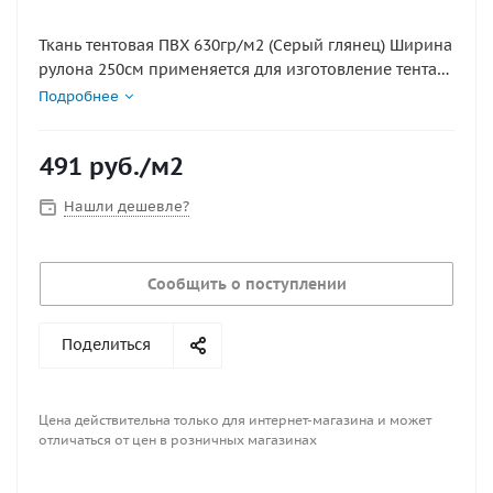
Ткань тентовая ПВХ 630гр/м2 (Серый глянец) Ширина
рулона 250см применяется для изготовление тента
для лодок и катеров. ВНИМАНИЕ! нарезается кратно
Подробнее
погонному метру ширина рулона 250см. цена
указана на 1кв.м. отрежем кусок 250см на любую
491
руб.
/м2
нужную вам длину. для этого добавьте комментарий
при оформлении заказа.
Нашли дешевле?
Сообщить о поступлении
Поделиться
Цена действительна только для интернет-магазина и может
отличаться от цен в розничных магазинах