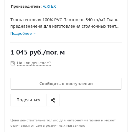
Производитель:
AIRTEX
Ткань тентовая 100% PVC Плотность 340 гр/м2 Ткань
предназначена для изготовления стояночных тентов
Технические характеристики Плотность корда (метод
Подробнее
DIN53350) 300D x 300D Плотность плетения корда
(метол DIN53351) 38*40 Поверхностная плотность
1 045
руб.
/пог. м
ткани (метод DIN53352) 340гр/м2 Прочность
ткани на разрыв по долевой (метод GB/T1040) 1200
Нашли дешевле?
Прочность ткани на разрыв по утку (метод
GB/T1040) 1100 Прочность ткани на раздир по
долевой (метод DIN 53363) 222 Прочность ткани на
Сообщить о поступлении
раздир по утку (метод DIN 53363) 130 Адгезия
покрытия (метод DIN 53357) 100 Огнестойкость -
самозатухание Ширина ткани 150 см В рулоне 50
Поделиться
погонных метров Цена указана за 1п.м 150смx100см
Цена действительна только для интернет-магазина и может
отличаться от цен в розничных магазинах