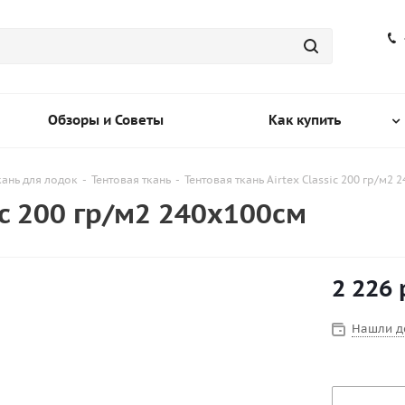
Обзоры и Советы
Как купить
кань для лодок
-
Тентовая ткань
-
Тентовая ткань Airtex Classic 200 гр/м2 
ic 200 гр/м2 240х100см
2 226
Нашли д