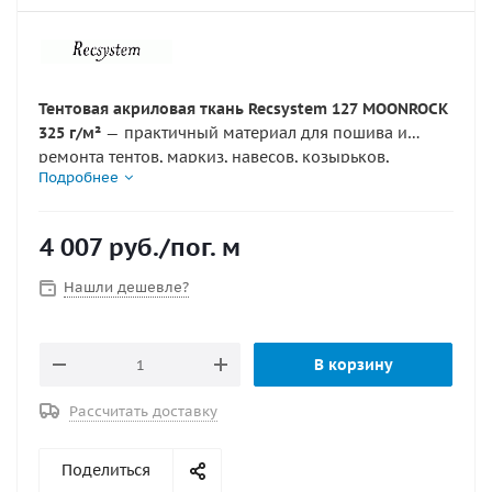
Тентовая акриловая ткань Recsystem 127 MOONROCK
325 г/м²
— практичный материал для пошива и
ремонта тентов, маркиз, навесов, козырьков,
Подробнее
уличных штор, защитных экранов и лодочных
укрытий. Материал изготовлен из
100% окрашенного
в массе акрила
, имеет ширину
152 см
, плотность
325
4 007
руб.
/пог. м
г/м²
, акриловое покрытие с одной стороны, защиту
от загрязнений, плесени и влаги. Водоупорность
Нашли дешевле?
ткани составляет
более 1000 мм
, что делает ее
подходящей для наружного применения. Оттенок
Moonrock
выглядит спокойно, современно и
В корзину
универсально, хорошо подходит для лодок, катеров,
террас, веранд и тентовых конструкций.
Рассчитать доставку
Поделиться