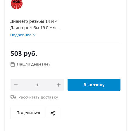
Диаметр резьбы 14 мм
Длина резьбы 19.0 мм
Калильное число 5
Подробнее
Конструктивные особенности с выступающим
искровым зазором, уплотнительное кольцо, с
503
руб.
резистором
Маркировка ZFR5F-11
Нашли дешевле?
Межэлектродный зазор 1.1 мм
Раствор шестигранного ключа 16.0 мм
В корзину
Рассчитать доставку
Поделиться