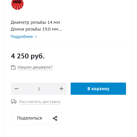
Диаметр резьбы 14 мм
Длина резьбы 19.0 мм
Калильное число 6
Подробнее
Конструктивные особенности платиновая свеча, с
выступающим искровым зазором, уплотнительное
4 250
руб.
кольцо, с резистором
Маркировка PZFR6H
Нашли дешевле?
Межэлектродный зазор 0.8 мм
Раствор шестигранного ключа 16.0 мм
В корзину
Рассчитать доставку
Поделиться