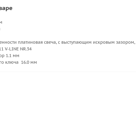
варе
м
м
енности платиновая свеча, с выступающим искровым зазором, 
1 V-LINE NR.34
р 1.1 мм
го ключа 16.0 мм