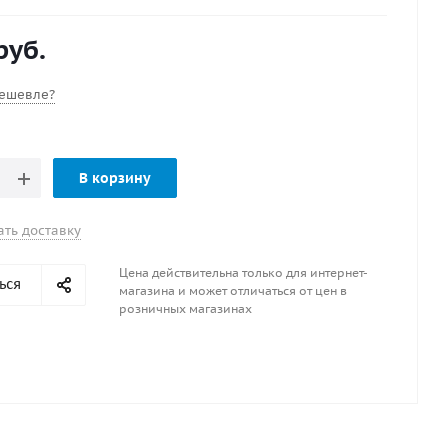
вные особенности платиновая свеча, с выступающим
азором, уплотнительное кольцо, с резистором
руб.
 PZFR5D-11 V-LINE NR.34
дный зазор 1.1 мм
стигранного ключа 16.0 мм
ешевле?
В корзину
ать доставку
Цена действительна только для интернет-
ься
магазина и может отличаться от цен в
розничных магазинах