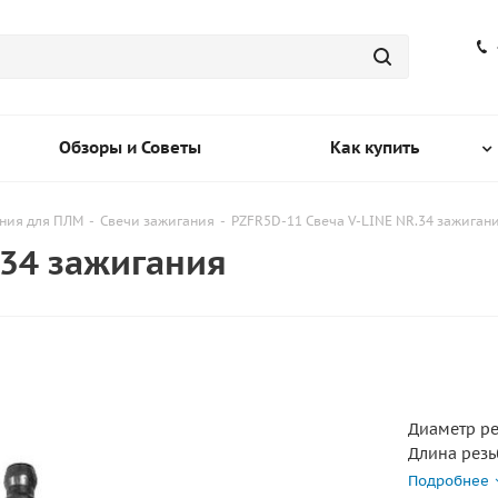
Обзоры и Советы
Как купить
ния для ПЛМ
-
Свечи зажигания
-
PZFR5D-11 Свеча V-LINE NR.34 зажиган
.34 зажигания
Диаметр ре
Длина резь
Калильное 
Подробнее