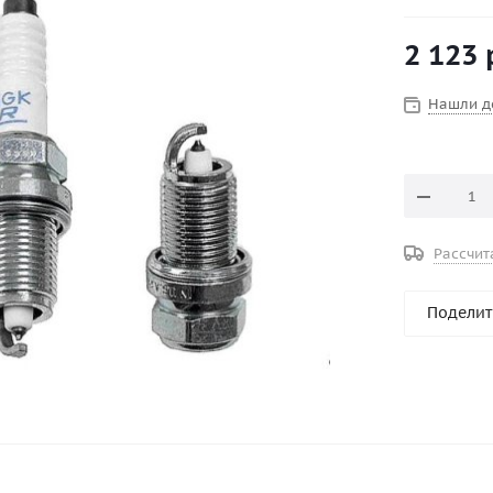
Конструкти
искровым з
2 123
Маркировка
Межэлектро
Раствор ше
Нашли д
Рассчит
Поделит