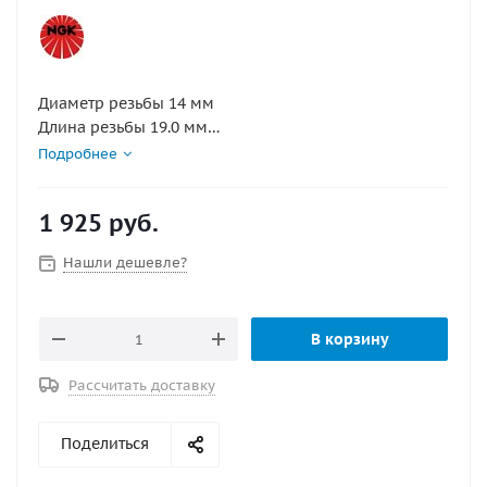
Диаметр резьбы 14 мм
Длина резьбы 19.0 мм
Калильное число 6
Подробнее
Конструктивные особенности платиновая свеча,
уплотнительное кольцо, с резистором
1 925
руб.
Маркировка PFR6Q V-LINE NR.37
Раствор шестигранного ключа 16.0 мм
Нашли дешевле?
В корзину
Рассчитать доставку
Поделиться