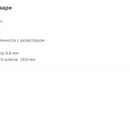
варе
м
м
енности с резистором
р 0.8 мм
го ключа 18.0 мм