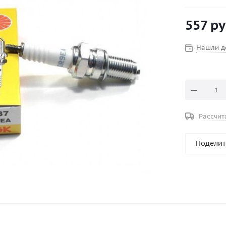
Конструкт
Маркировк
557
ру
Межэлектро
Раствор ше
Нашли д
Рассчит
Поделит