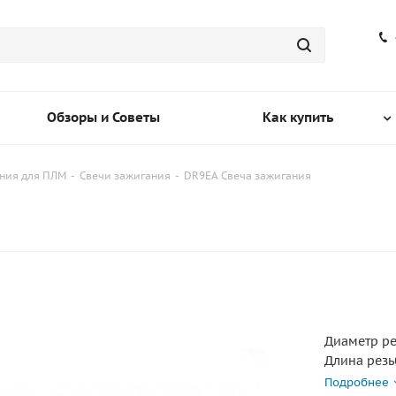
Обзоры и Советы
Как купить
ния для ПЛМ
-
Свечи зажигания
-
DR9EA Свеча зажигания
Диаметр ре
Длина резь
Калильное 
Подробнее