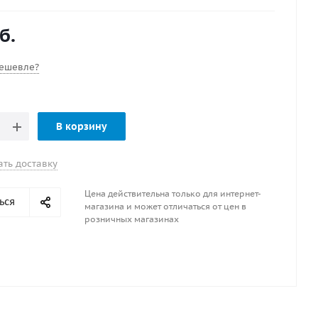
ивные особенности с резистором
а DR9EA
б.
дный зазор 0.8 мм
стигранного ключа 18.0 мм
ешевле?
В корзину
ать доставку
Цена действительна только для интернет-
ься
магазина и может отличаться от цен в
розничных магазинах