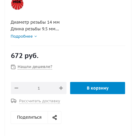
Диаметр резьбы 14 мм
Длина резьбы 9.5 мм
Калильное число 4
Подробнее
Конструктивные особенности компактная свеча
Маркировка BM4A
672
руб.
Межэлектродный зазор 0.8 мм
Раствор шестигранного ключа 20.8 мм
Нашли дешевле?
В корзину
Рассчитать доставку
Поделиться