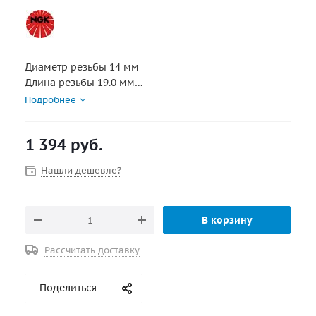
Диаметр резьбы 14 мм
Длина резьбы 19.0 мм
Калильное число 6
Подробнее
Конструктивные особенности с поверхностным
разрядом или дополнительным искровым зазором,
1 394
руб.
с резистором, 3 боковых электрода
Маркировка BKUR6ET V-LINE NR.27
Нашли дешевле?
Межэлектродный зазор 0.8 мм
Раствор шестигранного ключа 16.0 мм
В корзину
Рассчитать доставку
Поделиться