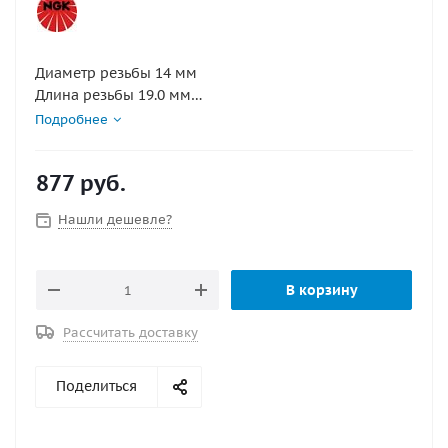
Диаметр резьбы 14 мм
Длина резьбы 19.0 мм
Калильное число 7
Подробнее
Конструктивные особенности с резистором
Маркировка BKR7E
877
руб.
Межэлектродный зазор 0.7 мм
Раствор шестигранного ключа 16.0 мм
Нашли дешевле?
В корзину
Рассчитать доставку
Поделиться