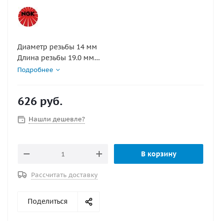
Диаметр резьбы 14 мм
Длина резьбы 19.0 мм
Калильное число 6
Подробнее
Конструктивные особенности с выступающим
изолятором, с резистором
626
руб.
Маркировка BCPR6E-11 V-LINE NR.11
Межэлектродный зазор 1.1 мм
Нашли дешевле?
Раствор шестигранного ключа 16.0 мм
В корзину
Рассчитать доставку
Поделиться