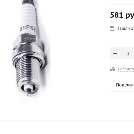
Конструкти
стандартн
581
ру
Маркировк
Межэлектро
Раствор ше
Нашли д
Рассчит
Поделит