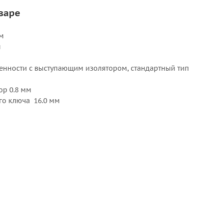
варе
м
м
енности с выступающим изолятором, стандартный тип
р 0.8 мм
го ключа 16.0 мм