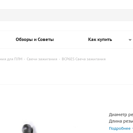
Обзоры и Советы
Как купить
ния для ПЛМ
-
Свечи зажигания
-
BCP6ES Свеча зажигания
Диаметр ре
Длина резь
Калильное 
Подробнее