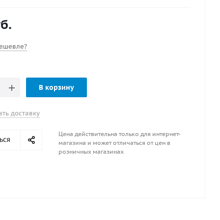
вные особенности с выступающим изолятором,
ый тип
б.
а BCP6ES
дный зазор 0.8 мм
стигранного ключа 16.0 мм
ешевле?
В корзину
ать доставку
Цена действительна только для интернет-
ься
магазина и может отличаться от цен в
розничных магазинах