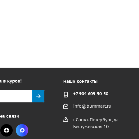
а в курсе!
Наши контакты
+7 904 609-50-50
info@bummart.ru
на связи
г.Санкт-Петербург, ул.
Бестужевская 10