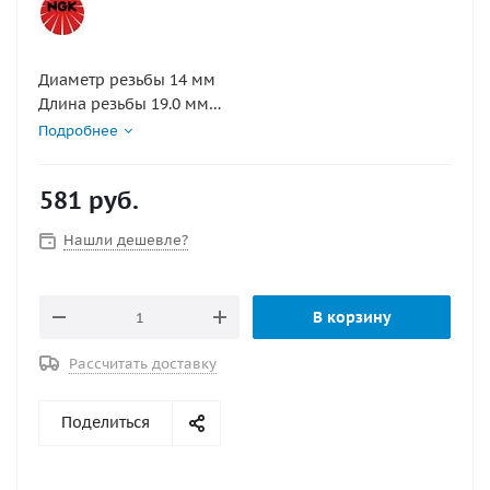
Диаметр резьбы 14 мм
Длина резьбы 19.0 мм
Калильное число 9
Подробнее
Конструктивные особенности стандартный тип
Маркировка B9ES
581
руб.
Межэлектродный зазор 0.8 мм
Раствор шестигранного ключа 20.8 мм
Нашли дешевле?
В корзину
Рассчитать доставку
Поделиться