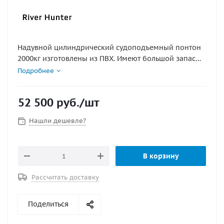
Надувной цилиндрический судоподъемный понтон
2000кг изготовлены из ПВХ. Имеют большой запас
прочности и не теряют своих свойств при
Подробнее
отрицательных температурах. При этом понтоны
имеют относительно невысокую стоимость и
52 500
руб.
/шт
подлежат ремонту.
Нашли дешевле?
В корзину
Рассчитать доставку
Поделиться