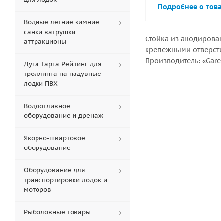
Подробнее о тов
Водные летние зимние
санки ватрушки
Стойка из анодирова
аттракционы
крепежными отверсти
Производитель: «Garel
Дуга Тарга Рейлинг для
троллинга на надувные
лодки ПВХ
Водоотливное
оборудование и дренаж
Якорно-швартовое
оборудование
Оборудование для
транспортировки лодок и
моторов
Рыболовные товары