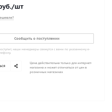
ль: «Garelick», США.
руб.
/шт
ешевле?
Сообщить о поступлении
поступит, наши менеджеры свяжутся с вами по указанному е-
лефону.
Цена действительна только для интернет-
ься
магазина и может отличаться от цен в
розничных магазинах