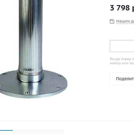
Производите
3 798
Нашли д
Когда товар 
мейлу или те
Поделит