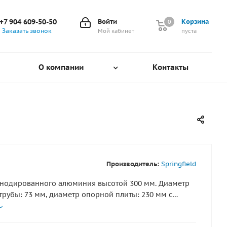
+7 904 609-50-50
Войти
Корзина
0
0
Заказать звонок
Мой кабинет
пуста
О компании
Контакты
Производитель:
Springfield
анодированного алюминия высотой 300 мм. Диаметр
трубы: 73 мм, диаметр опорной плиты: 230 мм с
пежными отверстиями для монтажа стойки на пайол
верстий: 7 мм).