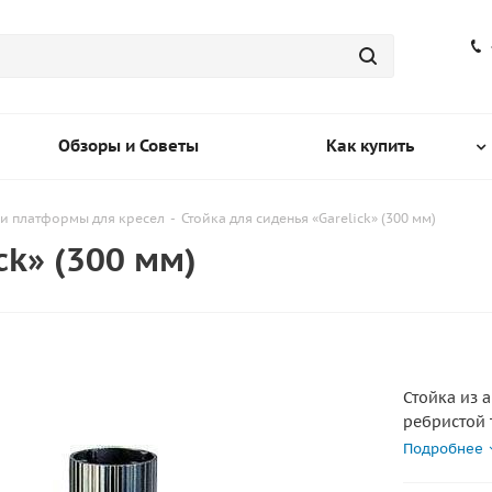
Обзоры и Советы
Как купить
ки платформы для кресел
-
Стойка для сиденья «Garelick» (300 мм)
ck» (300 мм)
Стойка из 
ребристой 
шестью кре
Подробнее
(диаметр от