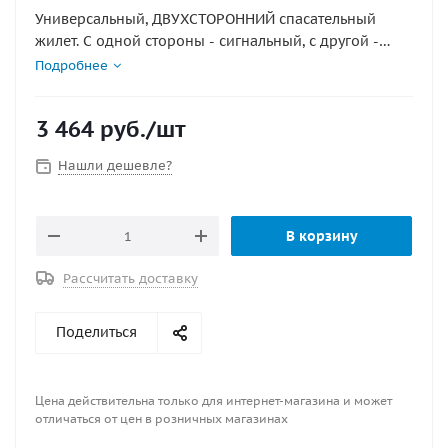
Универсальный, ДВУХСТОРОННИЙ спасательный
жилет. С одной стороны - сигнальный, с другой -
маскировочный. Удовлетворяет всем требованиям
Подробнее
ГИМС (оранжевая сторона), а по прибытию на место,
позволит Вам слиться с окружающей местностью!
3 464
руб.
/шт
При одевании любой стороной владелец получает
полноценный спасательный жилет с наличием
Нашли дешевле?
карманов, в тч. закрытых молниями. Удобный
подголовник защитит голову от травм и держит на
воде в нужном положении. Снабжен свистком.
В корзину
Размер 56-58
Рассчитать доставку
Поделиться
Цена действительна только для интернет-магазина и может
отличаться от цен в розничных магазинах