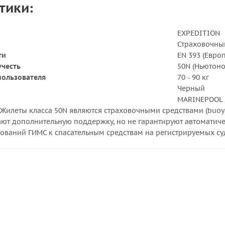
тики:
EXPEDITION
Страховочны
ти
EN 393 (Евро
учесть
50N (Ньютоно
пользователя
70 - 90 кг
Черный
MARINEPOOL 
Жилеты класса 50N являются страховочными средствами (buoyan
ают дополнительную поддержку, но не гарантируют автоматиче
ований ГИМС к спасательным средствам на регистрируемых суд