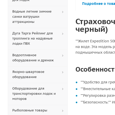
Подробнее о тов
Водные летние зимние
санки ватрушки
Страховоч
аттракционы
черный)
Дуга Тарга Рейлинг для
троллинга на надувные
**Жилет Expedition 5
лодки ПВХ
на воде. Эта модель 
подмышечных област
Водоотливное
оборудование и дренаж
Особенност
Якорно-швартовое
оборудование
**Удобство для гр
Оборудование для
**Вместительные 
транспортировки лодок и
**Регулировка раз
моторов
**Безопасность:**
Рыболовные товары