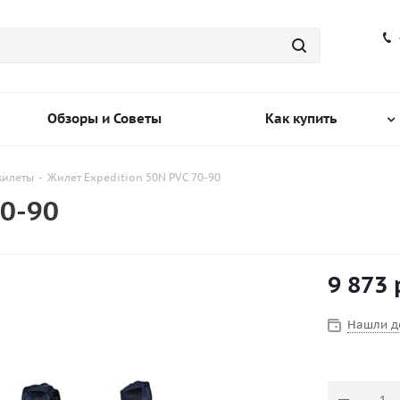
Обзоры и Советы
Как купить
жилеты
-
Жилет Expedition 50N PVC 70-90
70-90
9 873
Нашли д