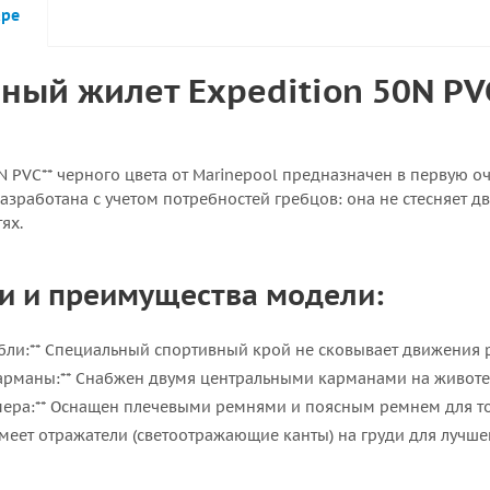
аре
ный жилет Expedition 50N PVC
0N PVC** черного цвета от Marinepool предназначен в первую о
разработана с учетом потребностей гребцов: она не стесняет 
ях.
и и преимущества модели:
ебли:** Специальный спортивный крой не сковывает движения р
карманы:** Снабжен двумя центральными карманами на живот
мера:** Оснащен плечевыми ремнями и поясным ремнем для т
 Имеет отражатели (светоотражающие канты) на груди для лучш