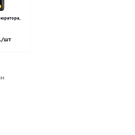
бюратора,
.
/шт
ЛМ