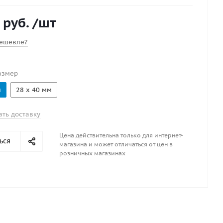
 во время глиссирования, нужно открыть задвижку
арельчатая резиновая мембрана обеспечивает
 руб.
/шт
оды только в направлении из лодки наружу.Диаметр
в транце 40мм
ешевле?
азмер
м
28 х 40 мм
ать доставку
Цена действительна только для интернет-
ься
магазина и может отличаться от цен в
розничных магазинах