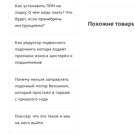
Как установить ПЛМ на
лодку. О чём надо знать? Что
будет, если пренебречь
Похожие товар
инструкциями?
Как редуктор подвесного
лодочного мотора подаёт
признаки износа шестерён и
подшипников
Почему нельзя заправлять
лодочный мотор бензином,
который простоял в гараже
с прошлого года
Клапан сливной с
транец 35мм 
276
руб
Глиссер: что это такое и как
на него выйти