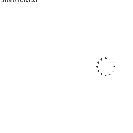
 этого товара
ановки сливного
Шуруп для установки сливного
2X 19 (нерж)
клапана M3.5X 16 (нерж)
.
/шт
11
руб.
/шт