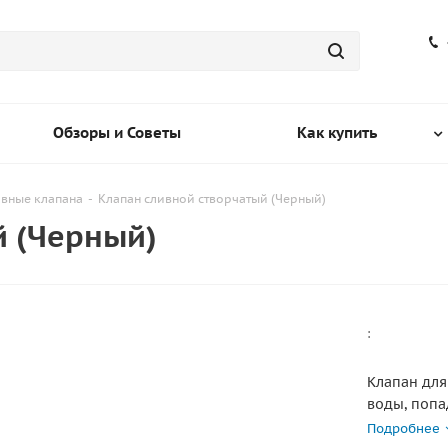
Обзоры и Советы
Как купить
вные клапана
-
Клапан сливной створчатый (Черный)
й (Черный)
:
Клапан для
воды, попа
Он устанав
Подробнее