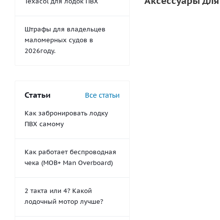
Аксессуары для
Texacol для лодок ПВХ
Штрафы для владельцев
маломерных судов в
2026году.
Статьи
Все статьи
Как забронировать лодку
ПВХ самому
Шуруп для уст
клапана M4.
Как работает беспроводная
9
руб
чека (MOB+ Man Overboard)
2 такта или 4? Какой
лодочный мотор лучше?