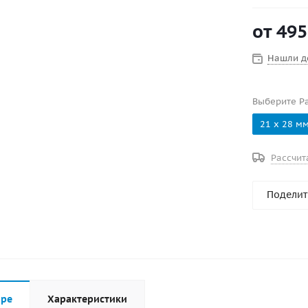
слить воду
клапана. Т
от
495
движение в
отверстия 
Нашли д
Выберите Р
21 х 28 м
Рассчит
Поделит
аре
Характеристики