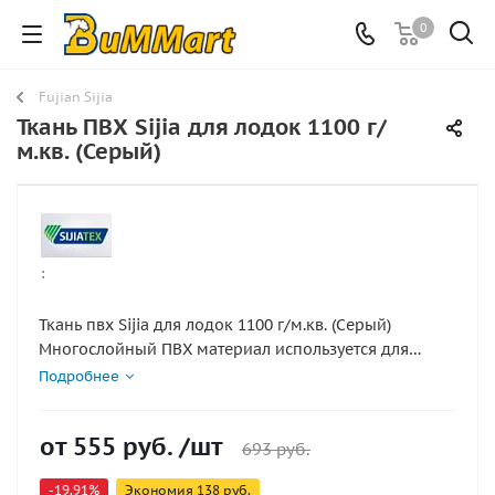
0
Fujian Sijia
Ткань ПВХ Sijia для лодок 1100 г/
м.кв. (Серый)
:
Ткань пвх Sijia для лодок 1100 г/м.кв. (Серый)
Многослойный ПВХ материал используется для
изготовления надувных баллонов, дна или ремонта
Подробнее
лодок. Несущая основа изготовлена из плотного
плетёного нейлона и обеспечивает такому ПВХ
от
555 руб.
/шт
материалу для лодок прочность и стойкость к
693 руб.
истиранию.
-19.91%
Экономия
138 руб.