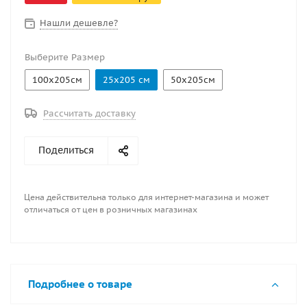
Ширина рулона – 205см. При покупки более 2кв.м
ткань нарезается кратно погонному метру к примеру
Нашли дешевле?
3 кв.м = куску 150х205см 4кв.м=205х200см и тд
Выберите Размер
100х205см
25х205 см
50х205см
Рассчитать доставку
Поделиться
Цена действительна только для интернет-магазина и может
отличаться от цен в розничных магазинах
Подробнее о товаре