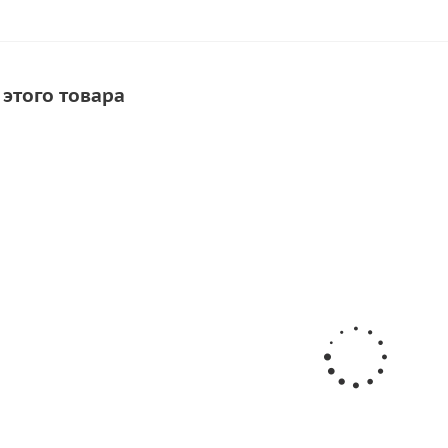
 этого товара
СОВЕТУЕМ
СКИДКА
я
Клей для ПВХ лодок Bostik
Клей для лодок
ПВХ
Vinycol 1520 (500мл)
Texacol МN 150 (5
1 034
руб.
/