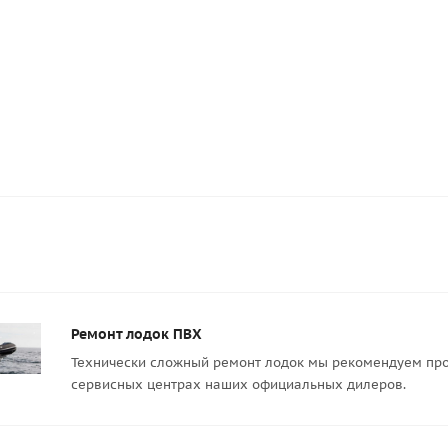
1 292
руб.
1 250
руб.
/шт
-
20
%
Экономия
2
Ремонт лодок ПВХ
Технически сложный ремонт лодок мы рекомендуем про
сервисных центрах наших официальных дилеров.