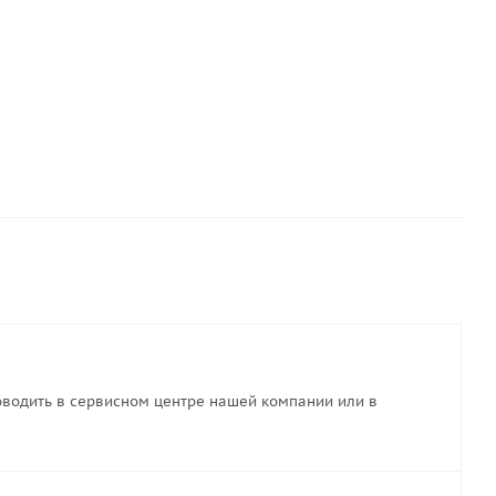
-
20
%
-
20
%
58
руб.
Экономия
281
руб.
Экономия
314
руб.
водить в сервисном центре нашей компании или в