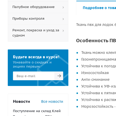
Палубное оборудование
Подробнее о тов
Приборы контроля
Ткань пвх для лодок 
Ремонт, покраска и уход за
судном
Особенность ПВХ
Ткань можно клеит
Будьте всегда в курсе!
Газонепроницаем
Узнавайте о скидках и
Устойчива к пого
акциях первым
Износостойкая
Анти-сминание
Устойчива к УФ-и
Устойчива к пятна
Устойчива к раст
Новости
Все новости
Морозостойкость -
Поступление на склад Клей