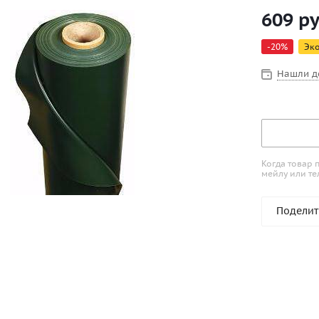
609
ру
-
20
%
Эк
Нашли д
Когда товар 
мейлу или те
Поделит