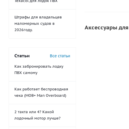
Texacol для лодок ПВХ
Штрафы для владельцев
маломерных судов в
Аксессуары для
2026году.
СОВЕТУЕМ
Статьи
Все статьи
НОВИНКА
Как забронировать лодку
ПВХ самому
Как работает беспроводная
чека (MOB+ Man Overboard)
Инструмент дл
прикатки ткани 
2 такта или 4? Какой
лодочный мотор лучше?