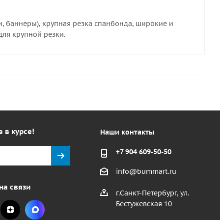
и, баннеры), крупная резка спанбонда, широкие и
 для крупной резки.
а в курсе!
Наши контакты
+7 904 609-50-50
info@bummart.ru
на связи
г.Санкт-Петербург, ул.
Бестужевская 10