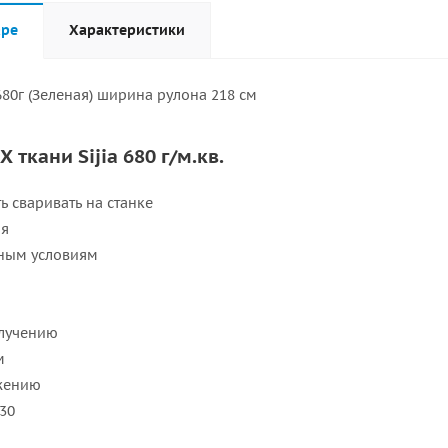
аре
Характеристики
680г (Зеленая) ширина рулона 218 см
 ткани Sijia 680 г/м.кв.
ь сваривать на станке
ая
дным условиям
злучению
м
яжению
30