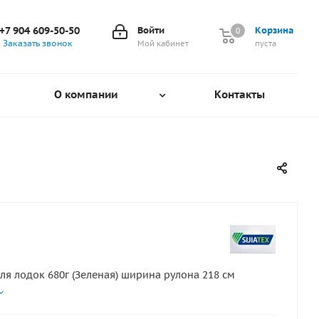
+7 904 609-50-50
Войти
Корзина
0
0
Заказать звонок
Мой кабинет
пуста
О компании
Контакты
для лодок 680г (Зеленая) ширина рулона 218 см