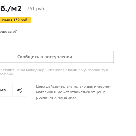
б.
/м2
761
руб.
ономия
152
руб.
ешевле?
Сообщить о поступлении
поступит, наши менеджеры свяжутся с вами по указанному е-
лефону.
Цена действительна только для интернет-
ься
магазина и может отличаться от цен в
розничных магазинах