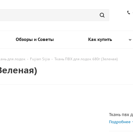
Обзоры и Советы
Как купить
кань для лодок
-
Fujian Sijia
-
Ткань ПВХ для лодок 680г (Зеленая)
Зеленая)
Ткань пвх 
Подробнее